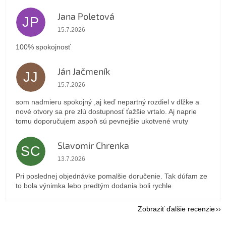
Jana Poletová
JP
Hodnotenie obchodu je 5 z 5 hviezdičiek.
15.7.2026
100% spokojnosť
Ján Jačmeník
JJ
Hodnotenie obchodu je 5 z 5 hviezdičiek.
15.7.2026
som nadmieru spokojný ,aj keď nepartný rozdiel v dlžke a
nové otvory sa pre zlú dostupnosť ťažšie vrtalo. Aj naprie
tomu doporučujem aspoň sú pevnejšie ukotvené vruty
Slavomir Chrenka
SC
Hodnotenie obchodu je 5 z 5 hviezdičiek.
13.7.2026
Pri poslednej objednávke pomalšie doručenie. Tak dúfam ze
to bola výnimka lebo predtým dodania boli rychle
Zobraziť ďalšie recenzie