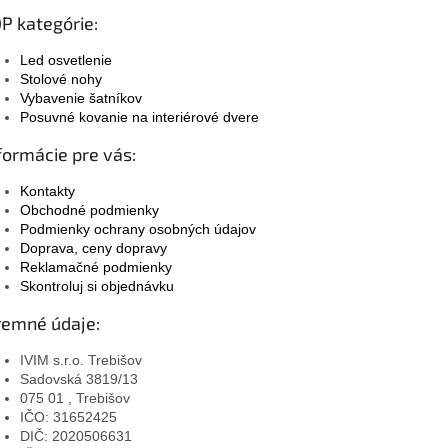
P kategórie:
Led osvetlenie
Stolové nohy
Vybavenie šatníkov
Posuvné kovanie na interiérové dvere
formácie pre vás:
Kontakty
Obchodné podmienky
Podmienky ochrany osobných údajov
Doprava, ceny dopravy
Reklamačné podmienky
Skontroluj si objednávku
remné údaje:
IVIM s.r.o. Trebišov
Sadovská 3819/13
075 01 , Trebišov
IČO: 31652425
DIČ: 2020506631