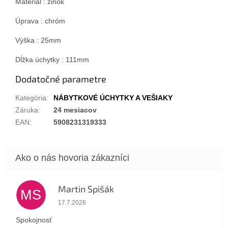
Materiál : zinok
Úprava : chróm
Výška : 25mm
Dĺžka úchytky : 111mm
Dodatočné parametre
Kategória
:
NÁBYTKOVÉ ÚCHYTKY A VEŠIAKY
Záruka
:
24 mesiacov
EAN
:
5908231319333
Martin Spišák
MS
Hodnotenie obchodu je 5 z 5 hviezdičiek.
17.7.2026
Spokojnosť