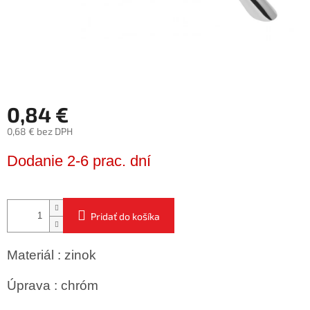
0,84 €
0,68 € bez DPH
Jednotková
Dodanie 2-6 prac. dní
cena:
Pridať do košíka
Materiál : zinok
Úprava : chróm