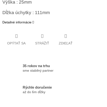
Výška : 25mm
Dĺžka úchytky : 111mm
Detailné informácie
OPÝTAŤ SA
STRÁŽIŤ
ZDIEĽAŤ
35 rokov na trhu
sme stabilný partner
Rýchle doručenie
až do 6m dĺžky