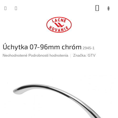
Prejsť
NÁKUP
na
obsah
KOŠÍK
Úchytka 07-96mm chróm
2945-1
Priemerné
Neohodnotené
Podrobnosti hodnotenia
Značka:
GTV
hodnotenie
produktu
je
0,0
z
5
hviezdičiek.