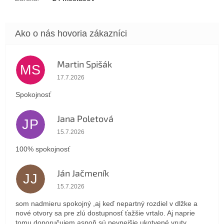
Martin Spišák
MS
Hodnotenie obchodu je 5 z 5 hviezdičiek.
17.7.2026
Spokojnosť
Jana Poletová
JP
Hodnotenie obchodu je 5 z 5 hviezdičiek.
15.7.2026
100% spokojnosť
Ján Jačmeník
JJ
Hodnotenie obchodu je 5 z 5 hviezdičiek.
15.7.2026
som nadmieru spokojný ,aj keď nepartný rozdiel v dlžke a
nové otvory sa pre zlú dostupnosť ťažšie vrtalo. Aj naprie
tomu doporučujem aspoň sú pevnejšie ukotvené vruty