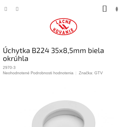
Prejsť
NÁKUP
na
obsah
KOŠÍK
Úchytka B224 35x8,5mm biela
okrúhla
2970-3
Priemerné
Neohodnotené
Podrobnosti hodnotenia
Značka:
GTV
hodnotenie
produktu
je
0,0
z
5
hviezdičiek.