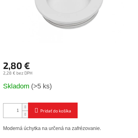
2,80 €
2,28 € bez DPH
Jednotková
Skladom
(>5 ks)
cena:
Pridať do košíka
Moderná úchytka na určená na zafrézovanie.