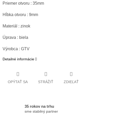
Priemer otvoru : 35mm
Hĺbka otvoru : 9mm
Materiál : zinok
Úprava : biela
Výrobca : GTV
Detailné informácie
OPÝTAŤ SA
STRÁŽIŤ
ZDIEĽAŤ
35 rokov na trhu
sme stabilný partner