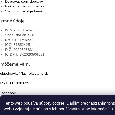
Doprava, ceny dopravy
Reklamačné podmienky
Skontroluj si objednávku
remné údaje:
IVIM s.r.o. Trebišov
Sadovská 3819/13
075 01 , Trebišov
IČO: 31652425
DIČ: 2020506631
IČ DPH: SK2020506631
omôžeme Vám:
objednavky@lacnekovanie.sk
+421 907 880 625
Facebook
Instagram
Tento web používa súbory cookie. Ďalším prechádzaním toht
webu vyjadrujete súhlas s ich používaním. Viac informácií
tu
.