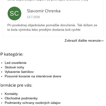
Slavomir Chrenka
SC
Hodnotenie obchodu je 5 z 5 hviezdičiek.
13.7.2026
Pri poslednej objednávke pomalšie doručenie. Tak dúfam ze
to bola výnimka lebo predtým dodania boli rychle
Zobraziť ďalšie recenzie
P kategórie:
Led osvetlenie
Stolové nohy
Vybavenie šatníkov
Posuvné kovanie na interiérové dvere
formácie pre vás:
Kontakty
Obchodné podmienky
Podmienky ochrany osobných údajov