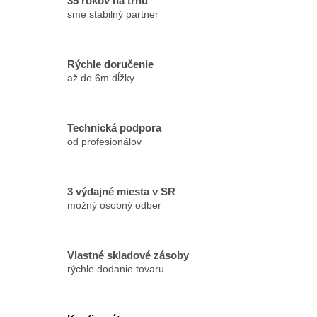
35 rokov na trhu
sme stabilný partner
Rýchle doručenie
až do 6m dĺžky
Technická podpora
od profesionálov
3 výdajné miesta v SR
možný osobný odber
Vlastné skladové zásoby
rýchle dodanie tovaru