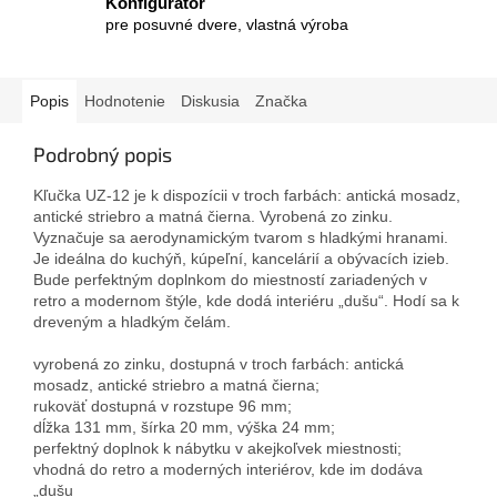
Konfigurátor
pre posuvné dvere, vlastná výroba
Popis
Hodnotenie
Diskusia
Značka
Podrobný popis
Kľučka UZ-12 je k dispozícii v troch farbách: antická mosadz,
antické striebro a matná čierna. Vyrobená zo zinku.
Vyznačuje sa aerodynamickým tvarom s hladkými hranami.
Je ideálna do kuchýň, kúpeľní, kancelárií a obývacích izieb.
Bude perfektným doplnkom do miestností zariadených v
retro a modernom štýle, kde dodá interiéru „dušu“. Hodí sa k
dreveným a hladkým čelám.
vyrobená zo zinku, dostupná v troch farbách: antická
mosadz, antické striebro a matná čierna;
rukoväť dostupná v rozstupe 96 mm;
dĺžka 131 mm, šírka 20 mm, výška 24 mm;
perfektný doplnok k nábytku v akejkoľvek miestnosti;
vhodná do retro a moderných interiérov, kde im dodáva
„dušu