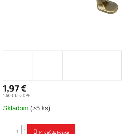
1,97 €
1,60 € bez DPH
Jednotková
Skladom
(>5 ks)
cena:
Pridať do košíka