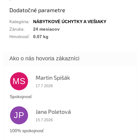
Dodatočné parametre
Kategória
:
NÁBYTKOVÉ ÚCHYTKY A VEŠIAKY
Záruka
:
24 mesiacov
Hmotnosť
:
0.07 kg
Martin Spišák
MS
Hodnotenie obchodu je 5 z 5 hviezdičiek.
17.7.2026
Spokojnosť
Jana Poletová
JP
Hodnotenie obchodu je 5 z 5 hviezdičiek.
15.7.2026
100% spokojnosť