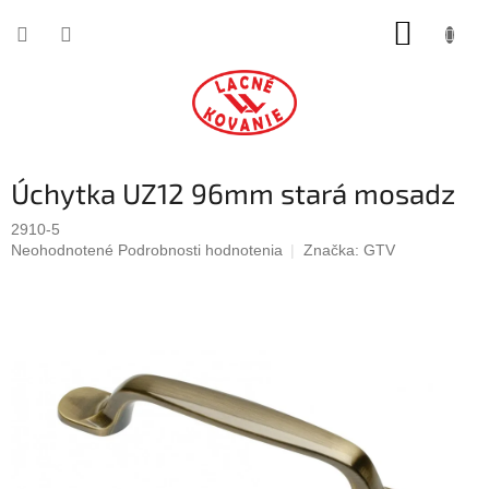
Prejsť
NÁKUP
na
obsah
KOŠÍK
Úchytka UZ12 96mm stará mosadz
2910-5
Priemerné
Neohodnotené
Podrobnosti hodnotenia
Značka:
GTV
hodnotenie
produktu
je
0,0
z
5
hviezdičiek.