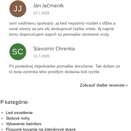
Ján Jačmeník
JJ
Hodnotenie obchodu je 5 z 5 hviezdičiek.
15.7.2026
som nadmieru spokojný ,aj keď nepartný rozdiel v dlžke a
nové otvory sa pre zlú dostupnosť ťažšie vrtalo. Aj naprie
tomu doporučujem aspoň sú pevnejšie ukotvené vruty
Slavomir Chrenka
SC
Hodnotenie obchodu je 5 z 5 hviezdičiek.
13.7.2026
Pri poslednej objednávke pomalšie doručenie. Tak dúfam ze
to bola výnimka lebo predtým dodania boli rychle
Zobraziť ďalšie recenzie
P kategórie:
Led osvetlenie
Stolové nohy
Vybavenie šatníkov
Posuvné kovanie na interiérové dvere