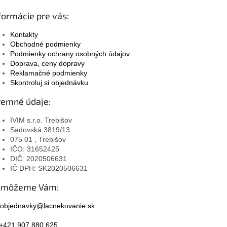
formácie pre vás:
Kontakty
Obchodné podmienky
Podmienky ochrany osobných údajov
Doprava, ceny dopravy
Reklamačné podmienky
Skontroluj si objednávku
remné údaje:
IVIM s.r.o. Trebišov
Sadovská 3819/13
075 01 , Trebišov
IČO: 31652425
DIČ: 2020506631
IČ DPH: SK2020506631
omôžeme Vám:
objednavky@lacnekovanie.sk
+421 907 880 625