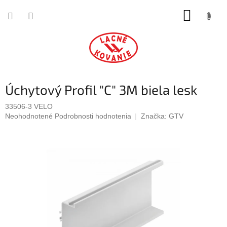
Prejsť
NÁKUP
na
obsah
KOŠÍK
Úchytový Profil "C" 3M biela lesk
33506-3 VELO
Priemerné
Neohodnotené
Podrobnosti hodnotenia
Značka:
GTV
hodnotenie
produktu
je
0,0
z
5
hviezdičiek.