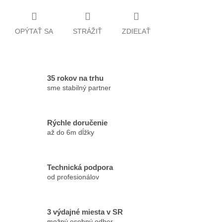
OPÝTAŤ SA
STRÁŽIŤ
ZDIEĽAŤ
35 rokov na trhu
sme stabilný partner
Rýchle doručenie
až do 6m dĺžky
Technická podpora
od profesionálov
3 výdajné miesta v SR
možný osobný odber