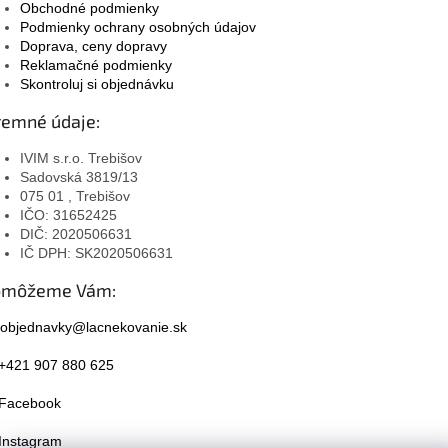
Obchodné podmienky
Podmienky ochrany osobných údajov
Doprava, ceny dopravy
Reklamačné podmienky
Skontroluj si objednávku
remné údaje:
IVIM s.r.o. Trebišov
Sadovská 3819/13
075 01 , Trebišov
IČO: 31652425
DIČ: 2020506631
IČ DPH: SK2020506631
omôžeme Vám:
objednavky@lacnekovanie.sk
+421 907 880 625
Facebook
Instagram