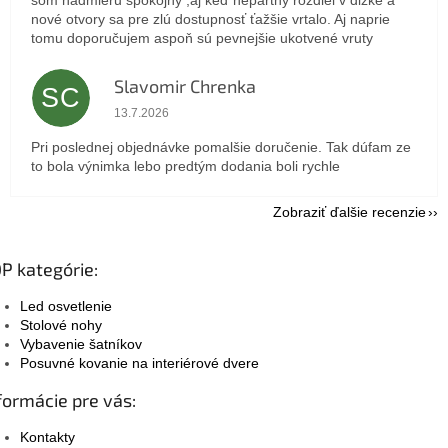
som nadmieru spokojný ,aj keď nepartný rozdiel v dlžke a
nové otvory sa pre zlú dostupnosť ťažšie vrtalo. Aj naprie
tomu doporučujem aspoň sú pevnejšie ukotvené vruty
Slavomir Chrenka
SC
Hodnotenie obchodu je 5 z 5 hviezdičiek.
13.7.2026
Pri poslednej objednávke pomalšie doručenie. Tak dúfam ze
to bola výnimka lebo predtým dodania boli rychle
Zobraziť ďalšie recenzie
P kategórie:
Led osvetlenie
Stolové nohy
Vybavenie šatníkov
Posuvné kovanie na interiérové dvere
formácie pre vás:
Kontakty