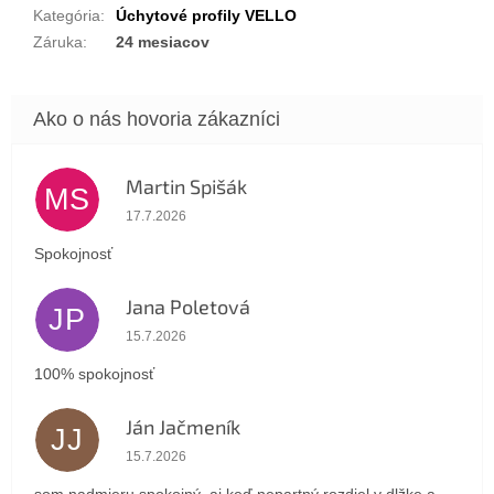
Kategória
:
Úchytové profily VELLO
Záruka
:
24 mesiacov
Martin Spišák
MS
Hodnotenie obchodu je 5 z 5 hviezdičiek.
17.7.2026
Spokojnosť
Jana Poletová
JP
Hodnotenie obchodu je 5 z 5 hviezdičiek.
15.7.2026
100% spokojnosť
Ján Jačmeník
JJ
Hodnotenie obchodu je 5 z 5 hviezdičiek.
15.7.2026