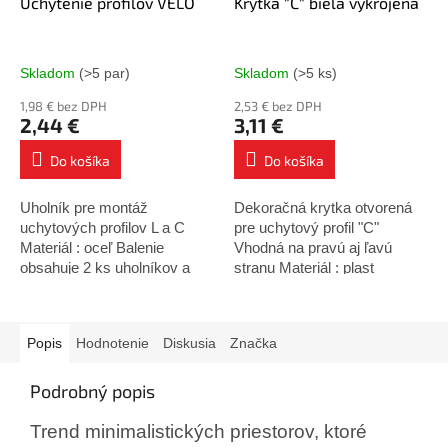
Uchytenie profilov VELO
Krytka "C" biela vykrojená
Skladom
(>5 par)
Skladom
(>5 ks)
1,98 € bez DPH
2,53 € bez DPH
2,44 €
3,11 €
Do košíka
Do košíka
Uholník pre montáž
Dekoračná krytka otvorená
uchytových profilov L a C
pre uchytový profil "C"
Materiál : oceľ Balenie
Vhodná na pravú aj ľavú
obsahuje 2 ks uholníkov a
stranu Materiál : plast
upevňovacie skrutky
Úprava : biela
Popis
Hodnotenie
Diskusia
Značka
Podrobný popis
Trend minimalistických priestorov, ktoré