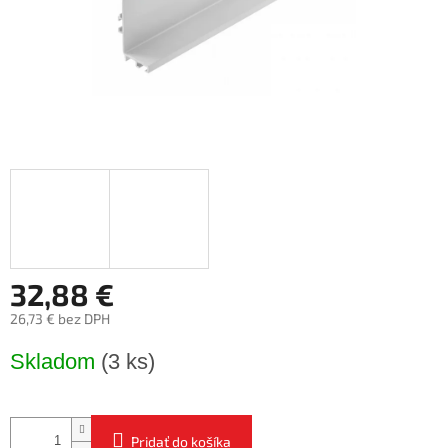
32,88 €
26,73 € bez DPH
Jednotková
Skladom
(3 ks)
cena:
Pridať do košíka