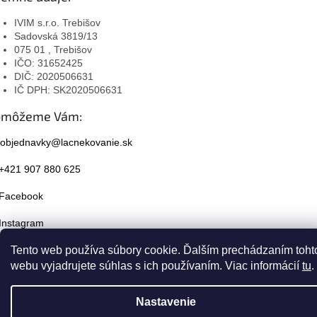
IVIM s.r.o. Trebišov
Sadovská 3819/13
075 01 , Trebišov
IČO: 31652425
DIČ: 2020506631
IČ DPH: SK2020506631
omôžeme Vám:
objednavky@lacnekovanie.sk
+421 907 880 625
Facebook
Instagram
Tento web používa súbory cookie. Ďalším prechádzaním toht
webu vyjadrujete súhlas s ich používaním. Viac informácií
tu
.
Nastavenie