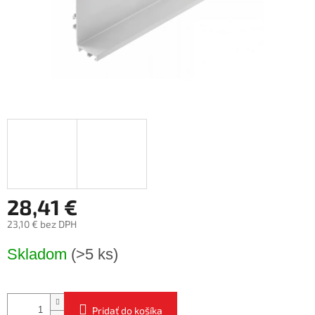
28,41 €
23,10 € bez DPH
Jednotková
Skladom
(>5 ks)
cena:
Pridať do košíka