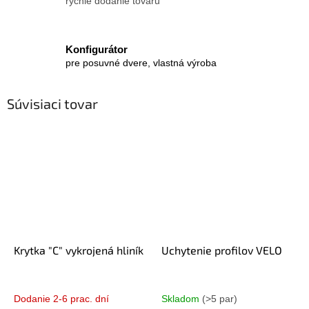
rýchle dodanie tovaru
Konfigurátor
pre posuvné dvere, vlastná výroba
Súvisiaci tovar
Krytka "C" vykrojená hliník
Uchytenie profilov VELO
Dodanie 2-6 prac. dní
Skladom
(>5 par)