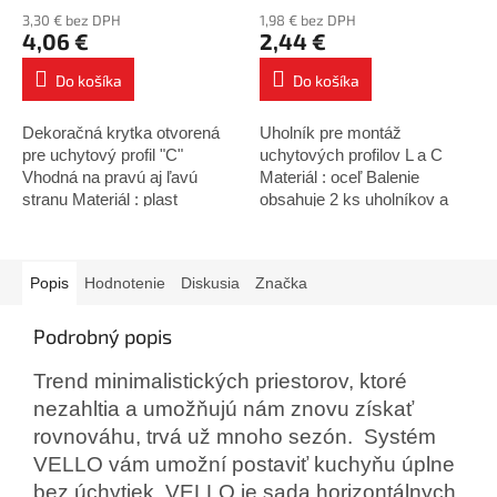
3,30 € bez DPH
1,98 € bez DPH
4,06 €
2,44 €
Do košíka
Do košíka
Dekoračná krytka otvorená
Uholník pre montáž
pre uchytový profil "C"
uchytových profilov L a C
Vhodná na pravú aj ľavú
Materiál : oceľ Balenie
stranu Materiál : plast
obsahuje 2 ks uholníkov a
Úprava : hliník
upevňovacie skrutky
Popis
Hodnotenie
Diskusia
Značka
Podrobný popis
Trend minimalistických priestorov, ktoré
nezahltia a umožňujú nám znovu získať
rovnováhu, trvá už mnoho sezón. Systém
VELLO vám umožní postaviť kuchyňu úplne
bez úchytiek. VELLO je sada horizontálnych