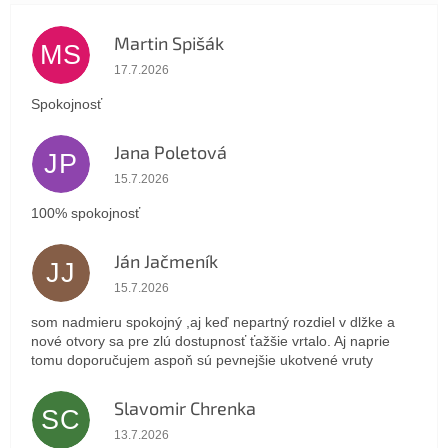
Martin Spišák
MS
Hodnotenie obchodu je 5 z 5 hviezdičiek.
17.7.2026
Spokojnosť
Jana Poletová
JP
Hodnotenie obchodu je 5 z 5 hviezdičiek.
15.7.2026
100% spokojnosť
Ján Jačmeník
JJ
Hodnotenie obchodu je 5 z 5 hviezdičiek.
15.7.2026
som nadmieru spokojný ,aj keď nepartný rozdiel v dlžke a
nové otvory sa pre zlú dostupnosť ťažšie vrtalo. Aj naprie
tomu doporučujem aspoň sú pevnejšie ukotvené vruty
Slavomir Chrenka
SC
Hodnotenie obchodu je 5 z 5 hviezdičiek.
13.7.2026