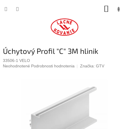
Prejsť
NÁKUP
na
obsah
KOŠÍK
Úchytový Profil "C" 3M hlinik
33506-1 VELO
Priemerné
Neohodnotené
Podrobnosti hodnotenia
Značka:
GTV
hodnotenie
produktu
je
0,0
z
5
hviezdičiek.