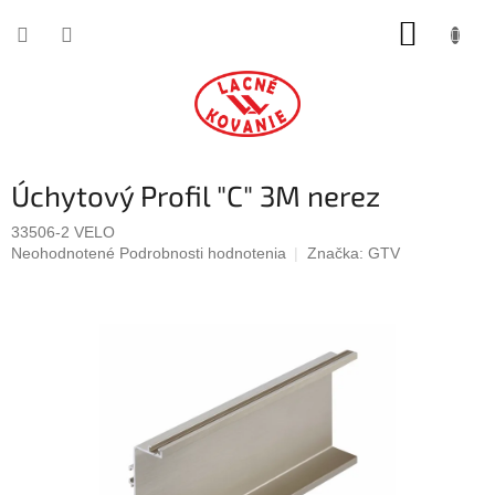
Prejsť
NÁKUP
na
obsah
KOŠÍK
Úchytový Profil "C" 3M nerez
33506-2 VELO
Priemerné
Neohodnotené
Podrobnosti hodnotenia
Značka:
GTV
hodnotenie
produktu
je
0,0
z
5
hviezdičiek.