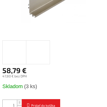
58,79 €
47,80 € bez DPH
Jednotková
Skladom
(3 ks)
cena:
Pridať do košíka