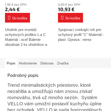
1,98 € bez DPH
8,89 € bez DPH
2,44 €
10,93 €
Do košíka
Do košíka
Uholník pre montáž
Spojovací vonkajší roh pre
uchytových profilov L a C
uchytový profil "C" Materiál :
Materiál : oceľ Balenie
plast Úprava : nerez
obsahuje 2 ks uholníkov a
upevňovacie skrutky
Popis
Hodnotenie
Diskusia
Značka
Podrobný popis
Trend minimalistických priestorov, ktoré
nezahltia a umožňujú nám znovu získať
rovnováhu, trvá už mnoho sezón. Systém
VELLO vám umožní postaviť kuchyňu úplne
bez úchytiek. VELLO je sada horizontálnych