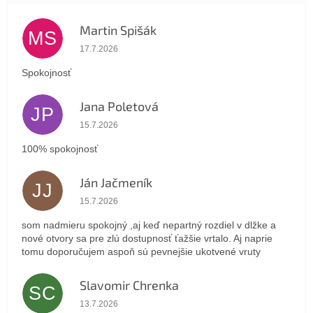
Martin Spišák
MS
Hodnotenie obchodu je 5 z 5 hviezdičiek.
17.7.2026
Spokojnosť
Jana Poletová
JP
Hodnotenie obchodu je 5 z 5 hviezdičiek.
15.7.2026
100% spokojnosť
Ján Jačmeník
JJ
Hodnotenie obchodu je 5 z 5 hviezdičiek.
15.7.2026
som nadmieru spokojný ,aj keď nepartný rozdiel v dlžke a
nové otvory sa pre zlú dostupnosť ťažšie vrtalo. Aj naprie
tomu doporučujem aspoň sú pevnejšie ukotvené vruty
Slavomir Chrenka
SC
Hodnotenie obchodu je 5 z 5 hviezdičiek.
13.7.2026