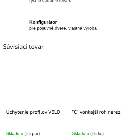
rýchle dodanie tovaru
Konfigurátor
pre posuvné dvere, vlastná výroba
Súvisiaci tovar
Uchytenie profilov VELO
"C" vonkajší roh nerez
Skladom
(>5 par)
Skladom
(>5 ks)