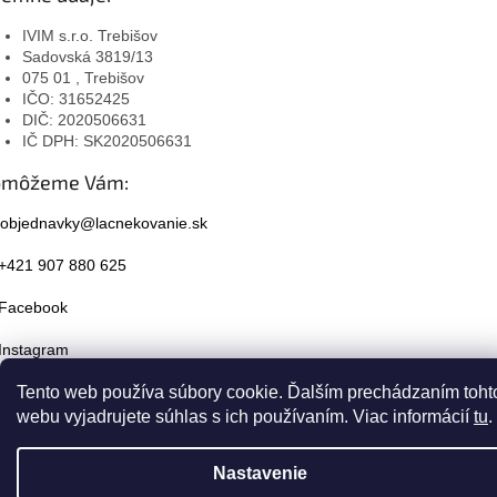
IVIM s.r.o. Trebišov
Sadovská 3819/13
075 01 , Trebišov
IČO: 31652425
DIČ: 2020506631
IČ DPH: SK2020506631
omôžeme Vám:
objednavky@lacnekovanie.sk
+421 907 880 625
Facebook
Instagram
Tento web používa súbory cookie. Ďalším prechádzaním toht
webu vyjadrujete súhlas s ich používaním. Viac informácií
tu
.
Nastavenie