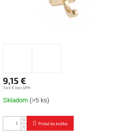
9,15 €
7,44 € bez DPH
Jednotková
Skladom
(>5 ks)
cena:
Pridať do košíka