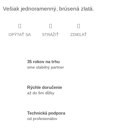
Vešiak jednoramenný, brúsená zlatá.
OPÝTAŤ SA
STRÁŽIŤ
ZDIEĽAŤ
35 rokov na trhu
sme stabilný partner
Rýchle doručenie
až do 6m dĺžky
Technická podpora
od profesionálov