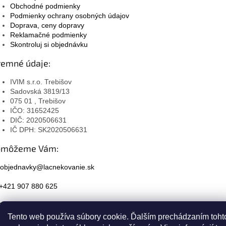
Obchodné podmienky
Podmienky ochrany osobných údajov
Doprava, ceny dopravy
Reklamačné podmienky
Skontroluj si objednávku
remné údaje:
IVIM s.r.o. Trebišov
Sadovská 3819/13
075 01 , Trebišov
IČO: 31652425
DIČ: 2020506631
IČ DPH: SK2020506631
omôžeme Vám:
objednavky@lacnekovanie.sk
+421 907 880 625
Facebook
Tento web používa súbory cookie. Ďalším prechádzaním toht
Instagram