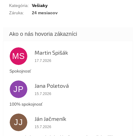
Kategória
:
Vešiaky
Záruka
:
24 mesiacov
Martin Spišák
MS
Hodnotenie obchodu je 5 z 5 hviezdičiek.
17.7.2026
Spokojnosť
Jana Poletová
JP
Hodnotenie obchodu je 5 z 5 hviezdičiek.
15.7.2026
100% spokojnosť
Ján Jačmeník
JJ
Hodnotenie obchodu je 5 z 5 hviezdičiek.
15.7.2026