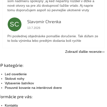
som nadmieru spokojný ,aj keď nepartný rozdiel v dlžke a
nové otvory sa pre zlú dostupnosť ťažšie vrtalo. Aj naprie
tomu doporučujem aspoň sú pevnejšie ukotvené vruty
Slavomir Chrenka
SC
Hodnotenie obchodu je 5 z 5 hviezdičiek.
13.7.2026
Pri poslednej objednávke pomalšie doručenie. Tak dúfam ze
to bola výnimka lebo predtým dodania boli rychle
Zobraziť ďalšie recenzie
P kategórie:
Led osvetlenie
Stolové nohy
Vybavenie šatníkov
Posuvné kovanie na interiérové dvere
formácie pre vás:
Kontakty