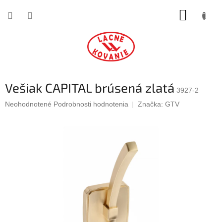
Prejsť
NÁKUP
na
obsah
KOŠÍK
Vešiak CAPITAL brúsená zlatá
3927-2
Priemerné
Neohodnotené
Podrobnosti hodnotenia
Značka:
GTV
hodnotenie
produktu
je
0,0
z
5
hviezdičiek.