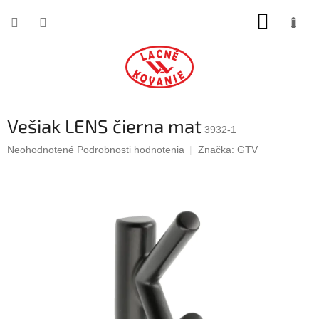
Prejsť
NÁKUP
na
obsah
KOŠÍK
Vešiak LENS čierna mat
3932-1
Priemerné
Neohodnotené
Podrobnosti hodnotenia
Značka:
GTV
hodnotenie
produktu
je
0,0
z
5
hviezdičiek.