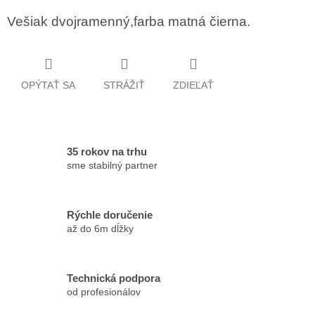
Vešiak dvojramenný,farba matná čierna.
OPÝTAŤ SA
STRÁŽIŤ
ZDIEĽAŤ
35 rokov na trhu
sme stabilný partner
Rýchle doručenie
až do 6m dĺžky
Technická podpora
od profesionálov