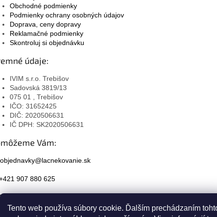
Obchodné podmienky
Podmienky ochrany osobných údajov
Doprava, ceny dopravy
Reklamačné podmienky
Skontroluj si objednávku
remné údaje:
IVIM s.r.o. Trebišov
Sadovská 3819/13
075 01 , Trebišov
IČO: 31652425
DIČ: 2020506631
IČ DPH: SK2020506631
omôžeme Vám:
objednavky@lacnekovanie.sk
+421 907 880 625
Facebook
Tento web používa súbory cookie. Ďalším prechádzaním toht
Instagram