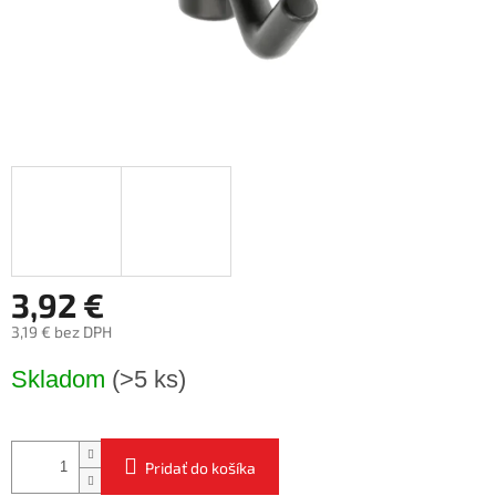
3,92 €
3,19 € bez DPH
Jednotková
Skladom
(>5 ks)
cena:
Pridať do košíka