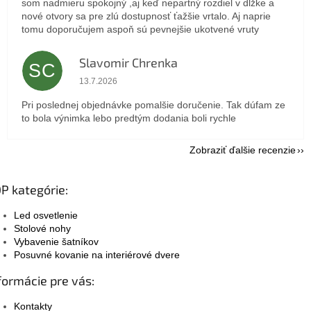
som nadmieru spokojný ,aj keď nepartný rozdiel v dlžke a
nové otvory sa pre zlú dostupnosť ťažšie vrtalo. Aj naprie
tomu doporučujem aspoň sú pevnejšie ukotvené vruty
Slavomir Chrenka
SC
Hodnotenie obchodu je 5 z 5 hviezdičiek.
13.7.2026
Pri poslednej objednávke pomalšie doručenie. Tak dúfam ze
to bola výnimka lebo predtým dodania boli rychle
Zobraziť ďalšie recenzie
P kategórie:
Led osvetlenie
Stolové nohy
Vybavenie šatníkov
Posuvné kovanie na interiérové dvere
formácie pre vás:
Kontakty