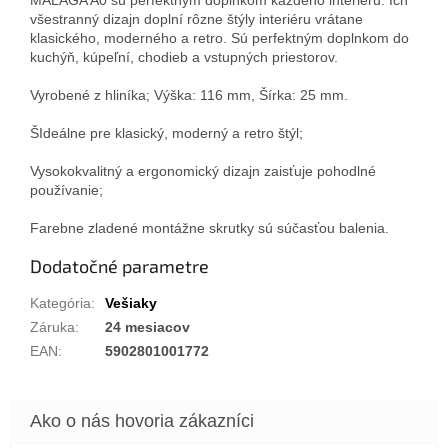
všestranný dizajn doplní rôzne štýly interiéru vrátane
klasického, moderného a retro.
Sú perfektným doplnkom do
kuchýň, kúpeľní, chodieb a vstupných priestorov.
Vyrobené z hliníka;
Výška: 116 mm, Šírka: 25 mm.
Š
Ideálne pre klasický, moderný a retro štýl;
Vysokokvalitný a ergonomický dizajn zaisťuje pohodlné
používanie;
Farebne zladené montážne skrutky sú súčasťou balenia.
Dodatočné parametre
Kategória
:
Vešiaky
Záruka
:
24 mesiacov
EAN
:
5902801001772