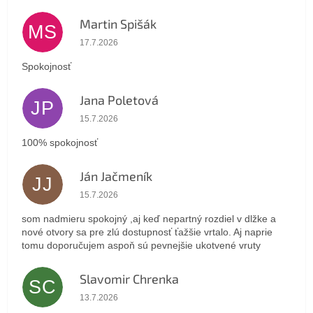
Martin Spišák
MS
Hodnotenie obchodu je 5 z 5 hviezdičiek.
17.7.2026
Spokojnosť
Jana Poletová
JP
Hodnotenie obchodu je 5 z 5 hviezdičiek.
15.7.2026
100% spokojnosť
Ján Jačmeník
JJ
Hodnotenie obchodu je 5 z 5 hviezdičiek.
15.7.2026
som nadmieru spokojný ,aj keď nepartný rozdiel v dlžke a
nové otvory sa pre zlú dostupnosť ťažšie vrtalo. Aj naprie
tomu doporučujem aspoň sú pevnejšie ukotvené vruty
Slavomir Chrenka
SC
Hodnotenie obchodu je 5 z 5 hviezdičiek.
13.7.2026