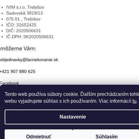
IVIM s.r.o. Trebišov
Sadovská 3819/13
075 01 , Trebišov
IČO: 31652425
DIČ: 2020506631
IČ DPH: SK2020506631
omôžeme Vám:
objednavky@lacnekovanie.sk
+421 907 880 625
Facebook
Tento web používa súbory cookie. Ďalším prechádzaním toht
Instagram
webu vyjadrujete súhlas s ich používaním. Viac informácií
tu
.
Nastavenie
Odmietnuť
Súhlasím