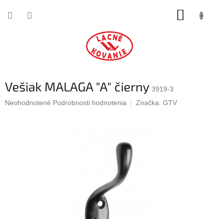
Prejsť
NÁKUP
na
obsah
KOŠÍK
Vešiak MALAGA "A" čierny
3919-3
Priemerné
Neohodnotené
Podrobnosti hodnotenia
Značka:
GTV
hodnotenie
produktu
je
0,0
z
5
hviezdičiek.