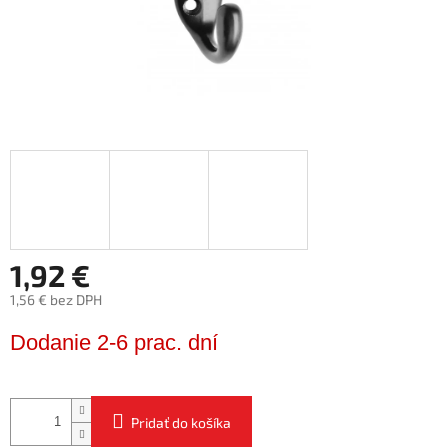
1,92 €
1,56 € bez DPH
Jednotková
Dodanie 2-6 prac. dní
cena:
Pridať do košíka