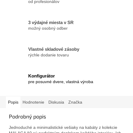
od profesionálov
3 výdajné miesta v SR
možný osobný odber
Vlastné skladové zásoby
rýchle dodanie tovaru
Konfigurátor
pre posuvné dvere, vlastná výroba
Popis
Hodnotenie
Diskusia
Značka
Podrobný popis
Jednoduché a minimalistické vešiaky na kabáty z kolekcie
MALAGA A0 sú perfektným doplnkom každého interiéru.
Ich