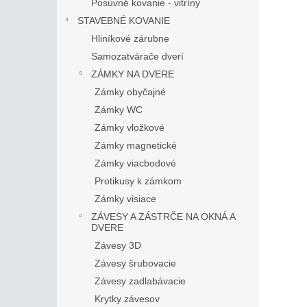
Posuvné kovanie - vitríny
STAVEBNÉ KOVANIE
Hliníkové zárubne
Samozatvárače dverí
ZÁMKY NA DVERE
Zámky obyčajné
Zámky WC
Zámky vložkové
Zámky magnetické
Zámky viacbodové
Protikusy k zámkom
Zámky visiace
ZÁVESY A ZÁSTRČE NA OKNÁ A
DVERE
Závesy 3D
Závesy šrubovacie
Závesy zadlabávacie
Krytky závesov