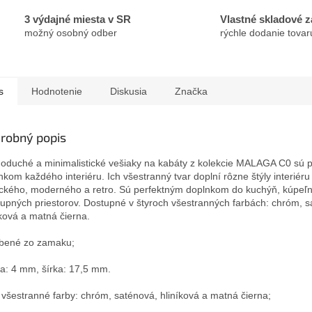
3 výdajné miesta v SR
Vlastné skladové 
možný osobný odber
rýchle dodanie tovar
s
Hodnotenie
Diskusia
Značka
robný popis
oduché a minimalistické vešiaky na kabáty z kolekcie MALAGA C0 sú 
nkom každého interiéru.
Ich všestranný tvar doplní rôzne štýly interiéru
ického, moderného a retro.
Sú perfektným doplnkom do kuchýň, kúpeľn
tupných priestorov.
Dostupné v štyroch všestranných farbách: chróm, s
íková a matná čierna.
bené zo zamaku;
a: 4 mm, šírka: 17,5 mm.
i všestranné farby: chróm, saténová, hliníková a matná čierna;