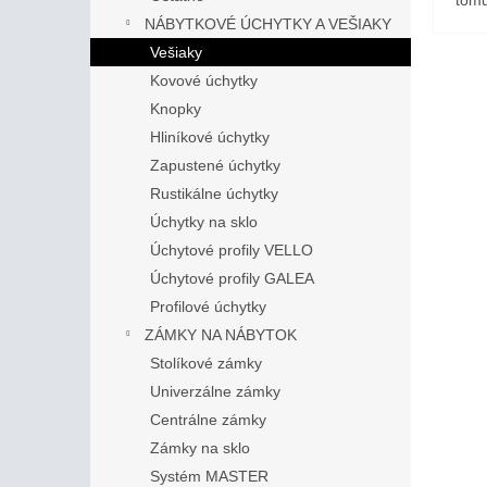
NÁBYTKOVÉ ÚCHYTKY A VEŠIAKY
Vešiaky
Kovové úchytky
Knopky
Hliníkové úchytky
Zapustené úchytky
Rustikálne úchytky
Úchytky na sklo
Úchytové profily VELLO
Úchytové profily GALEA
Profilové úchytky
ZÁMKY NA NÁBYTOK
Stolíkové zámky
Univerzálne zámky
Centrálne zámky
Zámky na sklo
Systém MASTER