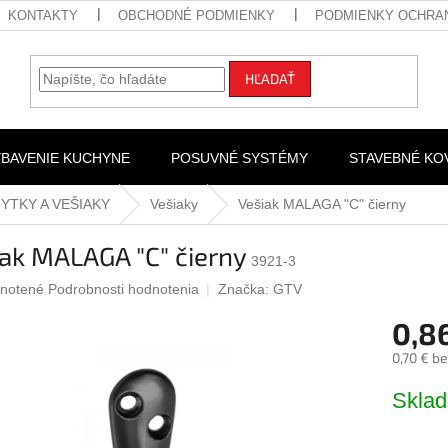
KONTAKTY
OBCHODNÉ PODMIENKY
PODMIENKY OCHRA
HĽADAŤ
YBAVENIE KUCHYNE
POSUVNÉ SYSTÉMY
STAVEBNÉ KO
YTKY A VEŠIAKY
Vešiaky
Vešiak MALAGA "C" čierny
ak MALAGA "C" čierny
3921-3
rné
notené
Podrobnosti hodnotenia
Značka:
GTV
nie
0,8
u
0,70 € b
Jednotk
Skla
cena:
iek.