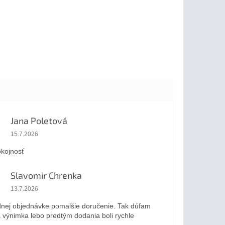
Jana Poletová
Hodnotenie obchodu je 5 z 5 hviezdičiek.
15.7.2026
kojnosť
Slavomir Chrenka
Hodnotenie obchodu je 5 z 5 hviezdičiek.
13.7.2026
dnej objednávke pomalšie doručenie. Tak dúfam
a výnimka lebo predtým dodania boli rychle