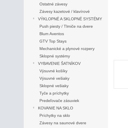
Ostatné závesy
Závesy kazetové / klavírové
VÝKLOPNÉ A SKLOPNÉ SYSTÉMY
Push piesty / Tlmiče na dvere
Blum Aventos
GTV Top Stays
Mechanické a plynové rozpery
Sklopné systémy
VYBAVENIE ŠATNÍKOV
Výsuvné košíky
Výsuvné vešiaky
Sklopné vešiaky
Tyče a príchytky
Predeľovače zásuviek
KOVANIE NA SKLO
Príchytky na sklo
Závesy na saunové dvere