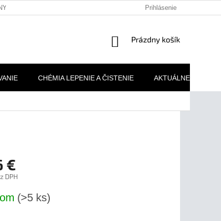
NY OSOBNÝCH ÚDAJOV
REKLAMAČNÉ PODMIENKY
Prihlásenie
MOJA 
NÁKUPNÝ
Prázdny košík
KOŠÍK
VANIE
CHÉMIA LEPENIE A ČISTENIE
AKTUÁLNE AKCIE
6 €
ez DPH
ová
dom
(>5 ks)