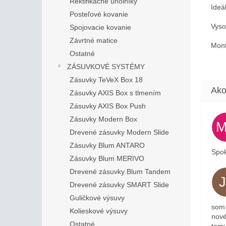
Rektifikačné uholníky
Ideá
Posteľové kovanie
Vyso
Spojovacie kovanie
Závrtné matice
Mont
Ostatné
ZÁSUVKOVÉ SYSTÉMY
Zásuvky TeVeX Box 18
Zásuvky AXIS Box s tlmením
Zásuvky AXIS Box Push
Zásuvky Modern Box
Drevené zásuvky Modern Slide
Zásuvky Blum ANTARO
Spok
Zásuvky Blum MERIVO
Drevené zásuvky Blum Tandem
Drevené zásuvky SMART Slide
Guličkové výsuvy
som 
Kolieskové výsuvy
nové
Ostatné
tomu