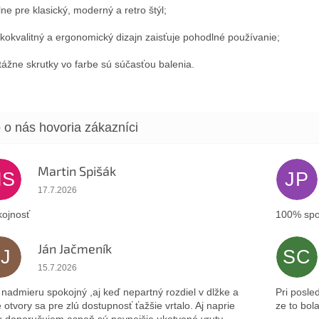
lne pre klasický, moderný a retro štýl;
kokvalitný a ergonomický dizajn zaisťuje pohodlné používanie;
ážne skrutky vo farbe sú súčasťou balenia.
Martin Spišák
MS
JP
Hodnotenie obchodu je 5 z 5 hviezdičiek.
17.7.2026
ojnosť
100% spo
Ján Jačmeník
JJ
SC
Hodnotenie obchodu je 5 z 5 hviezdičiek.
15.7.2026
nadmieru spokojný ,aj keď nepartný rozdiel v dlžke a
Pri posle
 otvory sa pre zlú dostupnosť ťažšie vrtalo. Aj naprie
ze to bol
 doporučujem aspoň sú pevnejšie ukotvené vruty