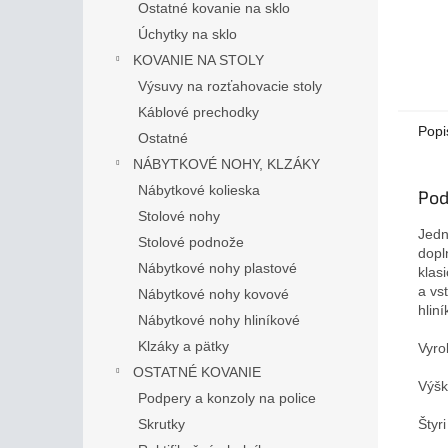
Ostatné kovanie na sklo
Úchytky na sklo
KOVANIE NA STOLY
Výsuvy na rozťahovacie stoly
Káblové prechodky
Popi
Ostatné
NÁBYTKOVÉ NOHY, KLZÁKY
Nábytkové kolieska
Pod
Stolové nohy
Jedn
Stolové podnože
dopl
Nábytkové nohy plastové
klas
a vs
Nábytkové nohy kovové
hlin
Nábytkové nohy hliníkové
Klzáky a pätky
Vyro
OSTATNÉ KOVANIE
Výšk
Podpery a konzoly na police
Štyr
Skrutky