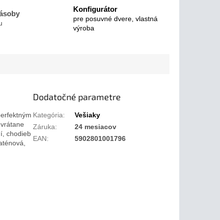
Konfigurátor
zásoby
pre posuvné dvere, vlastná
u
výroba
Dodatočné parametre
perfektným
Kategória
:
Vešiaky
 vrátane
Záruka
:
24 mesiacov
í, chodieb
EAN
:
5902801001796
aténová,