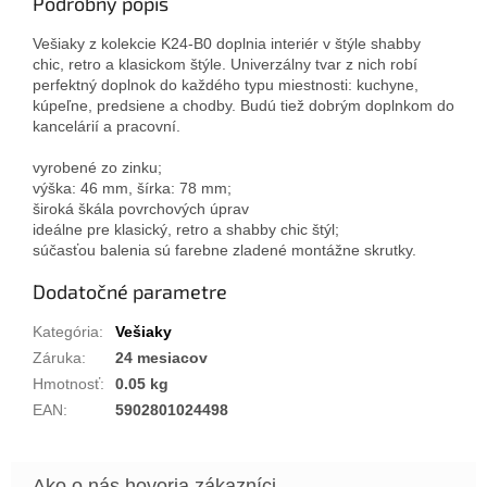
Podrobný popis
Vešiaky z kolekcie K24-B0 doplnia interiér v štýle shabby
chic, retro a klasickom štýle. Univerzálny tvar z nich robí
perfektný doplnok do každého typu miestnosti: kuchyne,
kúpeľne, predsiene a chodby. Budú tiež dobrým doplnkom do
kancelárií a pracovní.
vyrobené zo zinku;
výška: 46 mm, šírka: 78 mm;
široká škála povrchových úprav
ideálne pre klasický, retro a shabby chic štýl;
súčasťou balenia sú farebne zladené montážne skrutky.
Dodatočné parametre
Kategória
:
Vešiaky
Záruka
:
24 mesiacov
Hmotnosť
:
0.05 kg
EAN
:
5902801024498