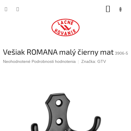
Prejsť
NÁKUP
na
obsah
KOŠÍK
Vešiak ROMANA malý čierny mat
3906-5
Priemerné
Neohodnotené
Podrobnosti hodnotenia
Značka:
GTV
hodnotenie
produktu
je
0,0
z
5
hviezdičiek.