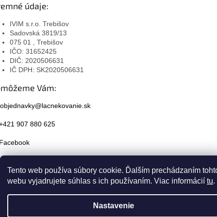
remné údaje:
IVIM s.r.o. Trebišov
Sadovská 3819/13
075 01 , Trebišov
IČO: 31652425
DIČ: 2020506631
IČ DPH: SK2020506631
omôžeme Vám:
objednavky@lacnekovanie.sk
+421 907 880 625
Facebook
Instagram
Tento web používa súbory cookie. Ďalším prechádzaním toht
webu vyjadrujete súhlas s ich používaním. Viac informácií
tu
.
Nastavenie