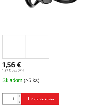
1,56 €
1,27 € bez DPH
Jednotková
Skladom
(>5 ks)
cena:
Pridať do košíka