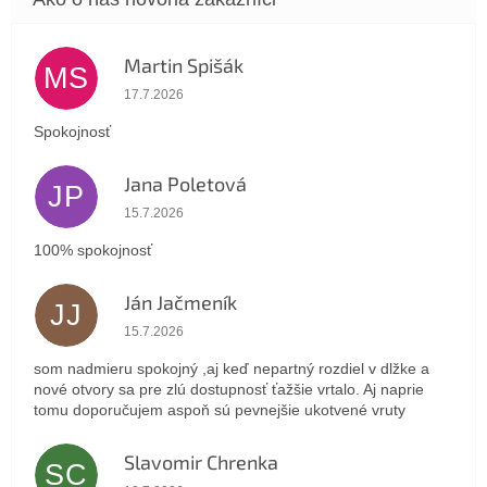
Martin Spišák
MS
Hodnotenie obchodu je 5 z 5 hviezdičiek.
17.7.2026
Spokojnosť
Jana Poletová
JP
Hodnotenie obchodu je 5 z 5 hviezdičiek.
15.7.2026
100% spokojnosť
Ján Jačmeník
JJ
Hodnotenie obchodu je 5 z 5 hviezdičiek.
15.7.2026
som nadmieru spokojný ,aj keď nepartný rozdiel v dlžke a
nové otvory sa pre zlú dostupnosť ťažšie vrtalo. Aj naprie
tomu doporučujem aspoň sú pevnejšie ukotvené vruty
Slavomir Chrenka
SC
Hodnotenie obchodu je 5 z 5 hviezdičiek.