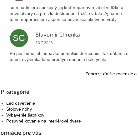
som nadmieru spokojný ,aj keď nepartný rozdiel v dlžke a
nové otvory sa pre zlú dostupnosť ťažšie vrtalo. Aj naprie
tomu doporučujem aspoň sú pevnejšie ukotvené vruty
Slavomir Chrenka
SC
Hodnotenie obchodu je 5 z 5 hviezdičiek.
13.7.2026
Pri poslednej objednávke pomalšie doručenie. Tak dúfam ze
to bola výnimka lebo predtým dodania boli rychle
Zobraziť ďalšie recenzie
P kategórie:
Led osvetlenie
Stolové nohy
Vybavenie šatníkov
Posuvné kovanie na interiérové dvere
formácie pre vás: