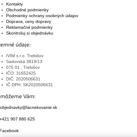
Kontakty
Obchodné podmienky
Podmienky ochrany osobných údajov
Doprava, ceny dopravy
Reklamačné podmienky
Skontroluj si objednávku
remné údaje:
IVIM s.r.o. Trebišov
Sadovská 3819/13
075 01 , Trebišov
IČO: 31652425
DIČ: 2020506631
IČ DPH: SK2020506631
omôžeme Vám:
objednavky@lacnekovanie.sk
+421 907 880 625
Facebook