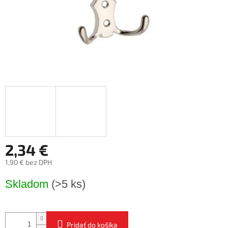
2,34 €
1,90 € bez DPH
Jednotková
Skladom
(>5 ks)
cena:
Pridať do košíka