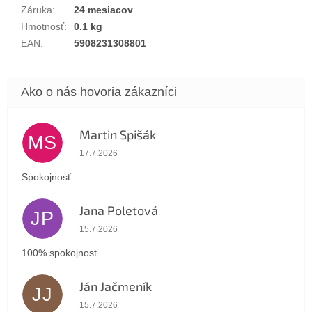
Záruka
:
24 mesiacov
Hmotnosť
:
0.1 kg
EAN
:
5908231308801
Martin Spišák
MS
Hodnotenie obchodu je 5 z 5 hviezdičiek.
17.7.2026
Spokojnosť
Jana Poletová
JP
Hodnotenie obchodu je 5 z 5 hviezdičiek.
15.7.2026
100% spokojnosť
Ján Jačmeník
JJ
Hodnotenie obchodu je 5 z 5 hviezdičiek.
15.7.2026