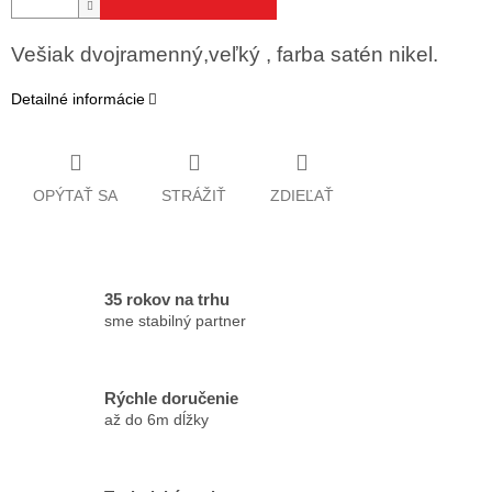
Vešiak dvojramenný,veľký , farba satén nikel.
Detailné informácie
OPÝTAŤ SA
STRÁŽIŤ
ZDIEĽAŤ
35 rokov na trhu
sme stabilný partner
Rýchle doručenie
až do 6m dĺžky