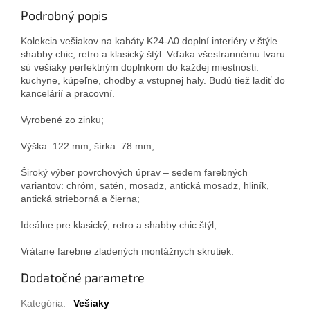
Podrobný popis
Kolekcia vešiakov na kabáty K24-A0 doplní interiéry v štýle
shabby chic, retro a klasický štýl.
Vďaka všestrannému tvaru
sú vešiaky perfektným doplnkom do každej miestnosti:
kuchyne, kúpeľne, chodby a vstupnej haly.
Budú tiež ladiť do
kancelárií a pracovní.
Vyrobené zo zinku;
Výška: 122 mm, šírka: 78 mm;
Široký výber povrchových úprav – sedem farebných
variantov: chróm, satén, mosadz, antická mosadz, hliník,
antická strieborná a čierna;
Ideálne pre klasický, retro a shabby chic štýl;
Vrátane farebne zladených montážnych skrutiek.
Dodatočné parametre
Kategória
:
Vešiaky