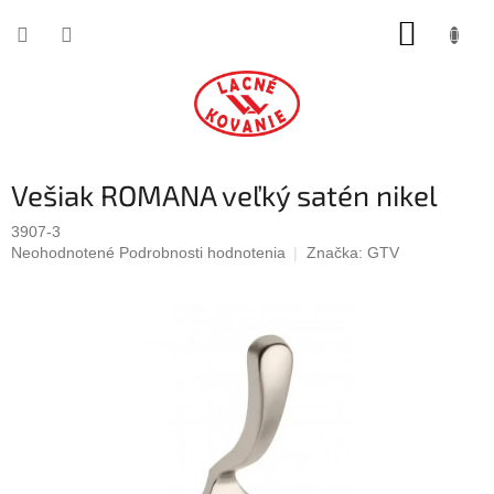
Prejsť
NÁKUP
na
obsah
KOŠÍK
Vešiak ROMANA veľký satén nikel
3907-3
Priemerné
Neohodnotené
Podrobnosti hodnotenia
Značka:
GTV
hodnotenie
produktu
je
0,0
z
5
hviezdičiek.