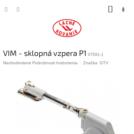
Prejsť
NÁKUP
na
obsah
KOŠÍK
VIM - sklopná vzpera P1
37591-1
Priemerné
Neohodnotené
Podrobnosti hodnotenia
Značka:
GTV
hodnotenie
produktu
je
0,0
z
5
hviezdičiek.