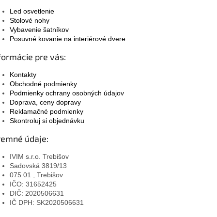
Led osvetlenie
Stolové nohy
Vybavenie šatníkov
Posuvné kovanie na interiérové dvere
formácie pre vás:
Kontakty
Obchodné podmienky
Podmienky ochrany osobných údajov
Doprava, ceny dopravy
Reklamačné podmienky
Skontroluj si objednávku
remné údaje:
IVIM s.r.o. Trebišov
Sadovská 3819/13
075 01 , Trebišov
IČO: 31652425
DIČ: 2020506631
IČ DPH: SK2020506631