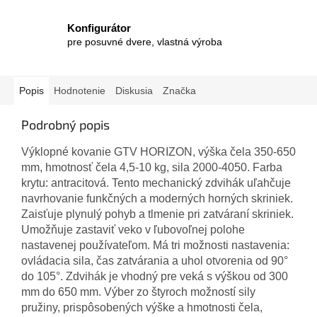
Konfigurátor
pre posuvné dvere, vlastná výroba
Popis
Hodnotenie
Diskusia
Značka
Podrobný popis
Výklopné kovanie GTV HORIZON, výška čela 350-650
mm, hmotnosť čela 4,5-10 kg, sila 2000-4050.
Farba
krytu: antracitová. Tento mechanický zdvihák uľahčuje
navrhovanie funkčných a moderných horných skriniek.
Zaisťuje plynulý pohyb a tlmenie pri zatváraní skriniek.
Umožňuje zastaviť veko v ľubovoľnej polohe
nastavenej používateľom.
Má tri možnosti nastavenia:
ovládacia sila, čas zatvárania a uhol otvorenia od 90°
do 105°.
Zdvihák je vhodný pre veká s výškou od 300
mm do 650 mm.
Výber zo štyroch možností sily
pružiny, prispôsobených výške a hmotnosti čela,