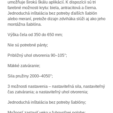
umožňuje širokú škálu aplikácií.
K dispozícii sú tri
farebné možnosti krytu: biela, antracitová a čierna.
Jednoduchá inštalácia bez potreby ďalších šablón
alebo meraní, pretože dizajn zdviháka slúži aj ako jeho
montážna šablóna.
Výška čela od 350 do 650 mm;
Nie sú potrebné pánty;
Približný uhol otvorenia 90–105°;
Mäkké zatváranie;
Sila pružiny 2000–4050°;
3 možnosti nastavenia – nastaviteľná sila, nastaviteľný
čas zatvárania;
a nastaviteľný uhol otvorenia;
Jednoduchá inštalácia bez potreby šablóny;
Možnosť zastaviť veko v ľubovoľnej polohe;