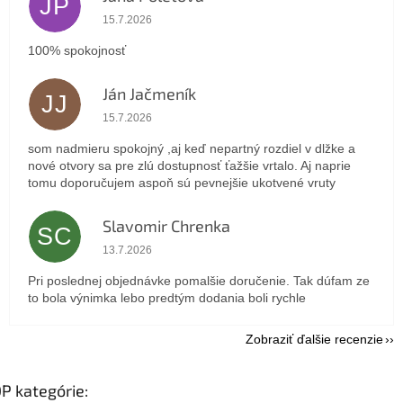
JP
Hodnotenie obchodu je 5 z 5 hviezdičiek.
15.7.2026
100% spokojnosť
Ján Jačmeník
JJ
Hodnotenie obchodu je 5 z 5 hviezdičiek.
15.7.2026
som nadmieru spokojný ,aj keď nepartný rozdiel v dlžke a
nové otvory sa pre zlú dostupnosť ťažšie vrtalo. Aj naprie
tomu doporučujem aspoň sú pevnejšie ukotvené vruty
Slavomir Chrenka
SC
Hodnotenie obchodu je 5 z 5 hviezdičiek.
13.7.2026
Pri poslednej objednávke pomalšie doručenie. Tak dúfam ze
to bola výnimka lebo predtým dodania boli rychle
Zobraziť ďalšie recenzie
P kategórie: