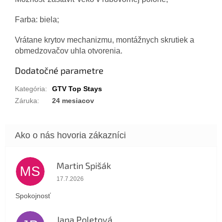
Farba: biela;
Vrátane krytov mechanizmu, montážnych skrutiek a
obmedzovačov uhla otvorenia.
Dodatočné parametre
Kategória
:
GTV Top Stays
Záruka
:
24 mesiacov
Martin Spišák
MS
Hodnotenie obchodu je 5 z 5 hviezdičiek.
17.7.2026
Spokojnosť
Jana Poletová