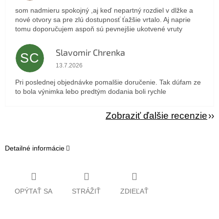
som nadmieru spokojný ,aj keď nepartný rozdiel v dlžke a
nové otvory sa pre zlú dostupnosť ťažšie vrtalo. Aj naprie
tomu doporučujem aspoň sú pevnejšie ukotvené vruty
Slavomir Chrenka
SC
Hodnotenie obchodu je 5 z 5 hviezdičiek.
13.7.2026
Pri poslednej objednávke pomalšie doručenie. Tak dúfam ze
to bola výnimka lebo predtým dodania boli rychle
Zobraziť ďalšie recenzie
Detailné informácie
OPÝTAŤ SA
STRÁŽIŤ
ZDIEĽAŤ