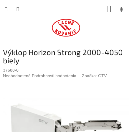
Prejsť
NÁKUP
na
obsah
KOŠÍK
Výklop Horizon Strong 2000-4050
biely
37688-0
Priemerné
Neohodnotené
Podrobnosti hodnotenia
Značka:
GTV
hodnotenie
produktu
je
0,0
z
5
hviezdičiek.