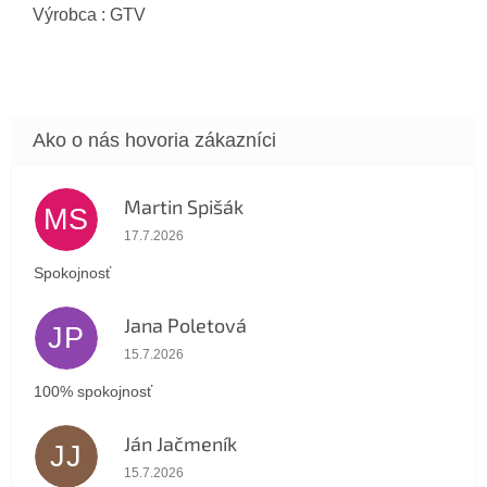
Výrobca : GTV
Martin Spišák
MS
Hodnotenie obchodu je 5 z 5 hviezdičiek.
17.7.2026
Spokojnosť
Jana Poletová
JP
Hodnotenie obchodu je 5 z 5 hviezdičiek.
15.7.2026
100% spokojnosť
Ján Jačmeník
JJ
Hodnotenie obchodu je 5 z 5 hviezdičiek.
15.7.2026