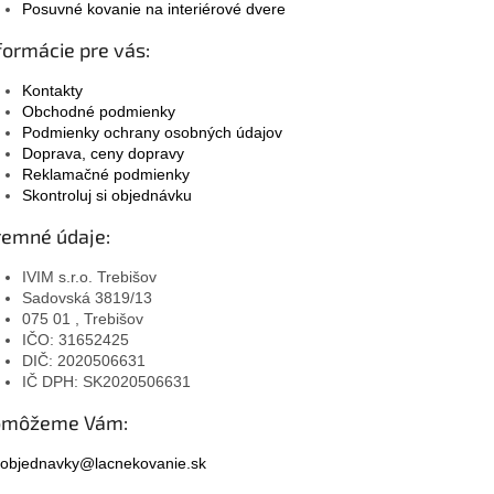
Posuvné kovanie na interiérové dvere
formácie pre vás:
Kontakty
Obchodné podmienky
Podmienky ochrany osobných údajov
Doprava, ceny dopravy
Reklamačné podmienky
Skontroluj si objednávku
remné údaje:
IVIM s.r.o. Trebišov
Sadovská 3819/13
075 01 , Trebišov
IČO: 31652425
DIČ: 2020506631
IČ DPH: SK2020506631
omôžeme Vám:
objednavky@lacnekovanie.sk