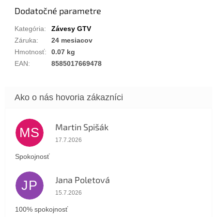
Dodatočné parametre
Kategória
:
Závesy GTV
Záruka
:
24 mesiacov
Hmotnosť
:
0.07 kg
EAN
:
8585017669478
Martin Spišák
MS
Hodnotenie obchodu je 5 z 5 hviezdičiek.
17.7.2026
Spokojnosť
Jana Poletová
JP
Hodnotenie obchodu je 5 z 5 hviezdičiek.
15.7.2026
100% spokojnosť