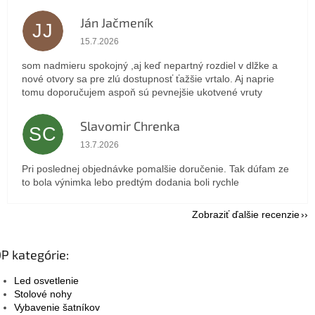
Ján Jačmeník
JJ
Hodnotenie obchodu je 5 z 5 hviezdičiek.
15.7.2026
som nadmieru spokojný ,aj keď nepartný rozdiel v dlžke a
nové otvory sa pre zlú dostupnosť ťažšie vrtalo. Aj naprie
tomu doporučujem aspoň sú pevnejšie ukotvené vruty
Slavomir Chrenka
SC
Hodnotenie obchodu je 5 z 5 hviezdičiek.
13.7.2026
Pri poslednej objednávke pomalšie doručenie. Tak dúfam ze
to bola výnimka lebo predtým dodania boli rychle
Zobraziť ďalšie recenzie
P kategórie:
Led osvetlenie
Stolové nohy
Vybavenie šatníkov