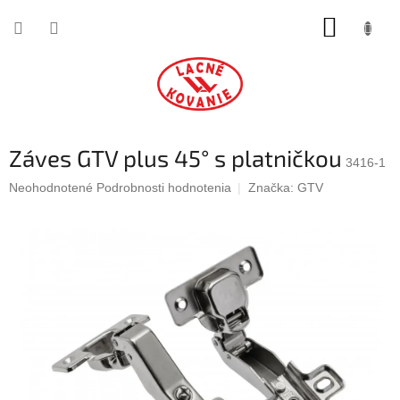
Prejsť
NÁKUP
na
obsah
KOŠÍK
Záves GTV plus 45° s platničkou
3416-1
Priemerné
Neohodnotené
Podrobnosti hodnotenia
Značka:
GTV
hodnotenie
produktu
je
0,0
z
5
hviezdičiek.