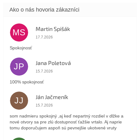
Martin Spišák
MS
Hodnotenie obchodu je 5 z 5 hviezdičiek.
17.7.2026
Spokojnosť
Jana Poletová
JP
Hodnotenie obchodu je 5 z 5 hviezdičiek.
15.7.2026
100% spokojnosť
Ján Jačmeník
JJ
Hodnotenie obchodu je 5 z 5 hviezdičiek.
15.7.2026
som nadmieru spokojný ,aj keď nepartný rozdiel v dlžke a
nové otvory sa pre zlú dostupnosť ťažšie vrtalo. Aj naprie
tomu doporučujem aspoň sú pevnejšie ukotvené vruty