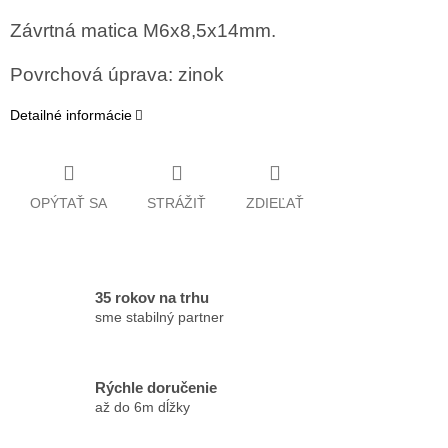
Závrtná matica M6x8,5x14mm.
Povrchová úprava: zinok
Detailné informácie
OPÝTAŤ SA
STRÁŽIŤ
ZDIEĽAŤ
35 rokov na trhu
sme stabilný partner
Rýchle doručenie
až do 6m dĺžky