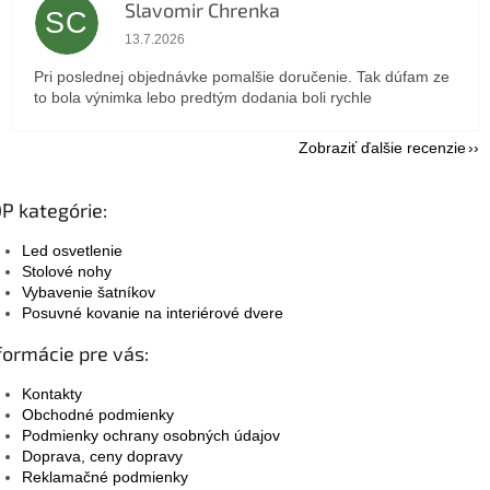
Slavomir Chrenka
SC
Hodnotenie obchodu je 5 z 5 hviezdičiek.
13.7.2026
Pri poslednej objednávke pomalšie doručenie. Tak dúfam ze
to bola výnimka lebo predtým dodania boli rychle
Zobraziť ďalšie recenzie
P kategórie:
Led osvetlenie
Stolové nohy
Vybavenie šatníkov
Posuvné kovanie na interiérové dvere
formácie pre vás:
Kontakty
Obchodné podmienky
Podmienky ochrany osobných údajov
Doprava, ceny dopravy
Reklamačné podmienky