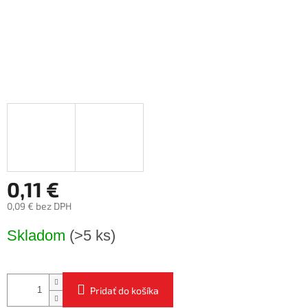
0,11 €
0,09 € bez DPH
Jednotková
Skladom
(>5 ks)
cena:
Pridať do košíka