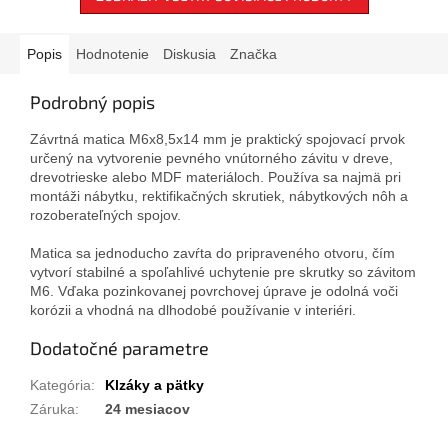
Popis
Hodnotenie
Diskusia
Značka
Podrobný popis
Závrtná matica M6x8,5x14 mm je praktický spojovací prvok
určený na vytvorenie pevného vnútorného závitu v dreve,
drevotrieske alebo MDF materiáloch. Používa sa najmä pri
montáži nábytku, rektifikačných skrutiek, nábytkových nôh a
rozoberateľných spojov.
Matica sa jednoducho zavŕta do pripraveného otvoru, čím
vytvorí stabilné a spoľahlivé uchytenie pre skrutky so závitom
M6. Vďaka pozinkovanej povrchovej úprave je odolná voči
korózii a vhodná na dlhodobé používanie v interiéri.
Dodatočné parametre
Kategória
:
Klzáky a pätky
Záruka
:
24 mesiacov