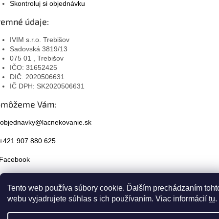
Skontroluj si objednávku
remné údaje:
IVIM s.r.o. Trebišov
Sadovská 3819/13
075 01 , Trebišov
IČO: 31652425
DIČ: 2020506631
IČ DPH: SK2020506631
omôžeme Vám:
objednavky@lacnekovanie.sk
+421 907 880 625
Facebook
Instagram
Tento web používa súbory cookie. Ďalším prechádzaním toht
webu vyjadrujete súhlas s ich používaním. Viac informácií
tu
.