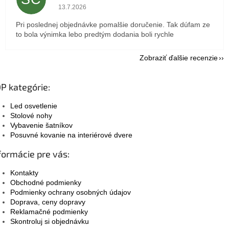
Hodnotenie obchodu je 5 z 5 hviezdičiek.
13.7.2026
Pri poslednej objednávke pomalšie doručenie. Tak dúfam ze
to bola výnimka lebo predtým dodania boli rychle
Zobraziť ďalšie recenzie
P kategórie:
Led osvetlenie
Stolové nohy
Vybavenie šatníkov
Posuvné kovanie na interiérové dvere
formácie pre vás:
Kontakty
Obchodné podmienky
Podmienky ochrany osobných údajov
Doprava, ceny dopravy
Reklamačné podmienky
Skontroluj si objednávku