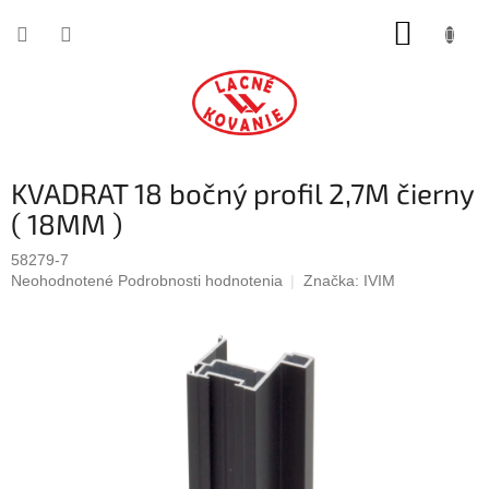
Prejsť
NÁKUP
na
obsah
KOŠÍK
KVADRAT 18 bočný profil 2,7M čierny
( 18MM )
58279-7
Priemerné
Neohodnotené
Podrobnosti hodnotenia
Značka:
IVIM
hodnotenie
produktu
je
0,0
z
5
hviezdičiek.