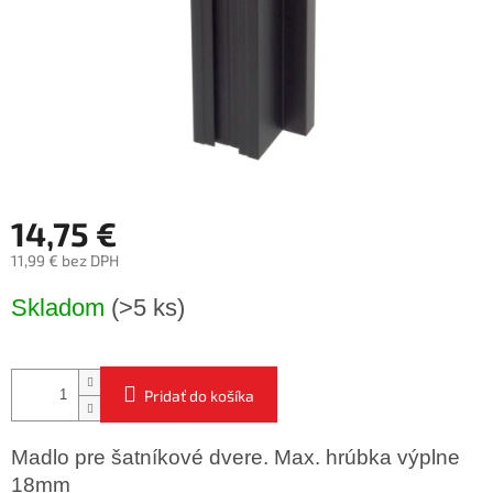
14,75 €
11,99 € bez DPH
Jednotková
Skladom
(>5 ks)
cena:
Pridať do košíka
Madlo pre šatníkové dvere. Max. hrúbka výplne
18mm