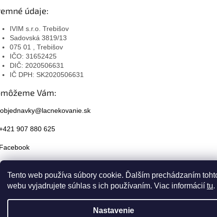
remné údaje:
IVIM s.r.o. Trebišov
Sadovská 3819/13
075 01 , Trebišov
IČO: 31652425
DIČ: 2020506631
IČ DPH: SK2020506631
omôžeme Vám:
objednavky@lacnekovanie.sk
+421 907 880 625
Facebook
Instagram
Tento web používa súbory cookie. Ďalším prechádzaním toht
webu vyjadrujete súhlas s ich používaním. Viac informácií
tu
.
Nastavenie