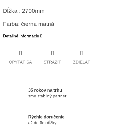
Dĺžka : 2700mm
Farba: čierna matná
Detailné informácie
OPÝTAŤ SA
STRÁŽIŤ
ZDIEĽAŤ
35 rokov na trhu
sme stabilný partner
Rýchle doručenie
až do 6m dĺžky