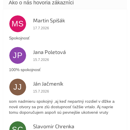
Martin Spišák
MS
Hodnotenie obchodu je 5 z 5 hviezdičiek.
17.7.2026
Spokojnosť
Jana Poletová
JP
Hodnotenie obchodu je 5 z 5 hviezdičiek.
15.7.2026
100% spokojnosť
Ján Jačmeník
JJ
Hodnotenie obchodu je 5 z 5 hviezdičiek.
15.7.2026
som nadmieru spokojný ,aj keď nepartný rozdiel v dlžke a
nové otvory sa pre zlú dostupnosť ťažšie vrtalo. Aj naprie
tomu doporučujem aspoň sú pevnejšie ukotvené vruty
Slavomir Chrenka
SC