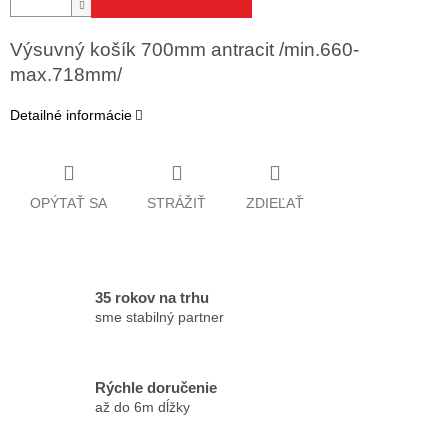
Výsuvný košík 700mm antracit /min.660-
max.718mm/
Detailné informácie
OPÝTAŤ SA
STRÁŽIŤ
ZDIEĽAŤ
35 rokov na trhu
sme stabilný partner
Rýchle doručenie
až do 6m dĺžky