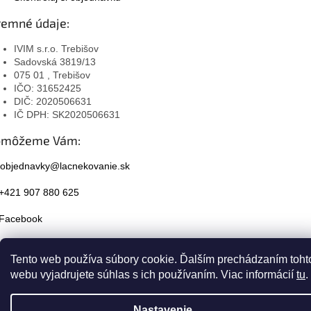
remné údaje:
IVIM s.r.o. Trebišov
Sadovská 3819/13
075 01 , Trebišov
IČO: 31652425
DIČ: 2020506631
IČ DPH: SK2020506631
omôžeme Vám:
objednavky@lacnekovanie.sk
+421 907 880 625
Facebook
Instagram
Tento web používa súbory cookie. Ďalším prechádzaním toht
webu vyjadrujete súhlas s ich používaním. Viac informácií
tu
.
Nastavenie