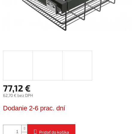
77,12 €
62,70 € bez DPH
Jednotková
Dodanie 2-6 prac. dní
cena:
Pridať do košíka