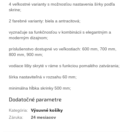
4 veľkostné varianty s možnosťou nastavenia šírky podľa
skrine;
2 farebné varianty: biela a antracitová;
vyznačuje sa funkčnosťou v kombinácii s elegantným a
moderným dizajnom;
príslušenstvo dostupné vo veľkostiach: 600 mm, 700 mm,
800 mm, 900 mm;
vodiace lišty skryté v ráme s funkciou pomalého zatvárania;
šírka nastaviteľná v rozsahu 60 mm;
minimálna hĺbka skrinky 500 mm;
Dodatočné parametre
Kategória
:
Výsuvné košíky
Záruka
:
24 mesiacov