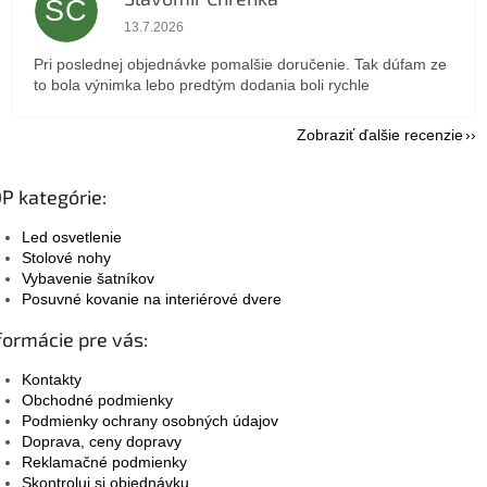
SC
Hodnotenie obchodu je 5 z 5 hviezdičiek.
13.7.2026
Pri poslednej objednávke pomalšie doručenie. Tak dúfam ze
to bola výnimka lebo predtým dodania boli rychle
Zobraziť ďalšie recenzie
P kategórie:
Led osvetlenie
Stolové nohy
Vybavenie šatníkov
Posuvné kovanie na interiérové dvere
formácie pre vás:
Kontakty
Obchodné podmienky
Podmienky ochrany osobných údajov
Doprava, ceny dopravy
Reklamačné podmienky
Skontroluj si objednávku