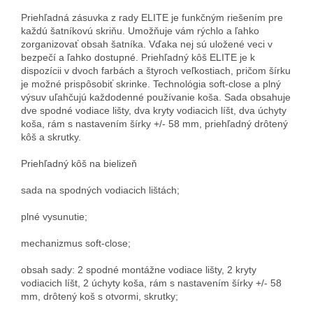
Priehľadná zásuvka z rady ELITE je funkčným riešením pre
každú šatníkovú skriňu. Umožňuje vám rýchlo a ľahko
zorganizovať obsah šatníka. Vďaka nej sú uložené veci v
bezpečí a ľahko dostupné. Priehľadný kôš ELITE je k
dispozícii v dvoch farbách a štyroch veľkostiach, pričom šírku
je možné prispôsobiť skrinke. Technológia soft-close a plný
výsuv uľahčujú každodenné používanie koša. Sada obsahuje
dve spodné vodiace lišty, dva kryty vodiacich líšt, dva úchyty
koša, rám s nastavením šírky +/- 58 mm, priehľadný drôtený
kôš a skrutky.
Priehľadný kôš na bielizeň
sada na spodných vodiacich lištách;
plné vysunutie;
mechanizmus soft-close;
obsah sady: 2 spodné montážne vodiace lišty, 2 kryty
vodiacich líšt, 2 úchyty koša, rám s nastavením šírky +/- 58
mm, drôtený koš s otvormi, skrutky;