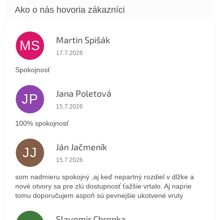
Martin Spišák
MS
Hodnotenie obchodu je 5 z 5 hviezdičiek.
17.7.2026
Spokojnosť
Jana Poletová
JP
Hodnotenie obchodu je 5 z 5 hviezdičiek.
15.7.2026
100% spokojnosť
Ján Jačmeník
JJ
Hodnotenie obchodu je 5 z 5 hviezdičiek.
15.7.2026
som nadmieru spokojný ,aj keď nepartný rozdiel v dlžke a
nové otvory sa pre zlú dostupnosť ťažšie vrtalo. Aj naprie
tomu doporučujem aspoň sú pevnejšie ukotvené vruty
Slavomir Chrenka