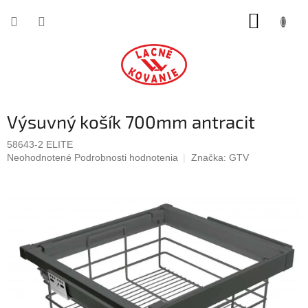
Prejsť
NÁKUP
na
obsah
KOŠÍK
Výsuvný košík 700mm antracit
58643-2 ELITE
Priemerné
Neohodnotené
Podrobnosti hodnotenia
Značka:
GTV
hodnotenie
produktu
je
0,0
z
5
hviezdičiek.