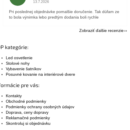
Hodnotenie obchodu je 5 z 5 hviezdičiek.
13.7.2026
Pri poslednej objednávke pomalšie doručenie. Tak dúfam ze
to bola výnimka lebo predtým dodania boli rychle
Zobraziť ďalšie recenzie
P kategórie:
Led osvetlenie
Stolové nohy
Vybavenie šatníkov
Posuvné kovanie na interiérové dvere
formácie pre vás:
Kontakty
Obchodné podmienky
Podmienky ochrany osobných údajov
Doprava, ceny dopravy
Reklamačné podmienky
Skontroluj si objednávku