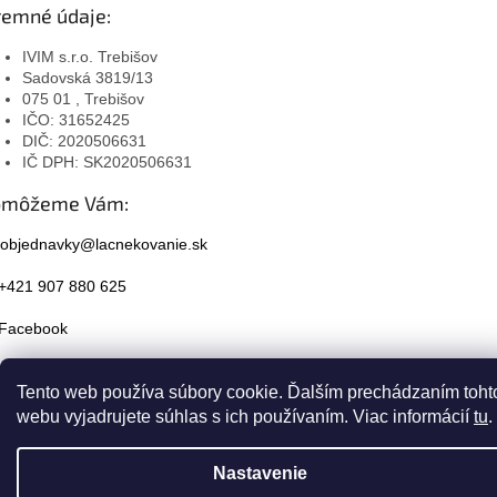
remné údaje:
IVIM s.r.o. Trebišov
Sadovská 3819/13
075 01 , Trebišov
IČO: 31652425
DIČ: 2020506631
IČ DPH: SK2020506631
omôžeme Vám:
objednavky@lacnekovanie.sk
+421 907 880 625
Facebook
Instagram
Tento web používa súbory cookie. Ďalším prechádzaním toht
webu vyjadrujete súhlas s ich používaním. Viac informácií
tu
.
Nastavenie