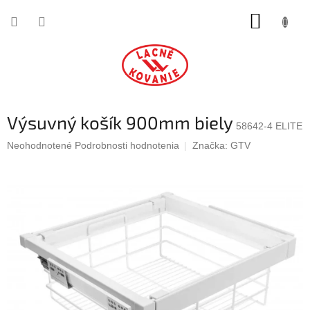
Prejsť
NÁKUP
na
obsah
KOŠÍK
Výsuvný košík 900mm biely
58642-4 ELITE
Priemerné
Neohodnotené
Podrobnosti hodnotenia
Značka:
GTV
hodnotenie
produktu
je
0,0
z
5
hviezdičiek.