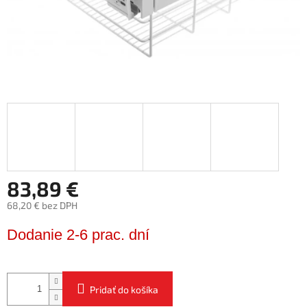
83,89 €
68,20 € bez DPH
Jednotková
Dodanie 2-6 prac. dní
cena:
Pridať do košíka