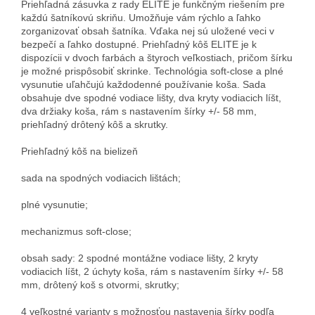
Priehľadná zásuvka z rady ELITE je funkčným riešením pre
každú šatníkovú skriňu. Umožňuje vám rýchlo a ľahko
zorganizovať obsah šatníka. Vďaka nej sú uložené veci v
bezpečí a ľahko dostupné. Priehľadný kôš ELITE je k
dispozícii v dvoch farbách a štyroch veľkostiach, pričom šírku
je možné prispôsobiť skrinke. Technológia soft-close a plné
vysunutie uľahčujú každodenné používanie koša. Sada
obsahuje dve spodné vodiace lišty, dva kryty vodiacich líšt,
dva držiaky koša, rám s nastavením šírky +/- 58 mm,
priehľadný drôtený kôš a skrutky.
Priehľadný kôš na bielizeň
sada na spodných vodiacich lištách;
plné vysunutie;
mechanizmus soft-close;
obsah sady: 2 spodné montážne vodiace lišty, 2 kryty
vodiacich líšt, 2 úchyty koša, rám s nastavením šírky +/- 58
mm, drôtený koš s otvormi, skrutky;
4 veľkostné varianty s možnosťou nastavenia šírky podľa