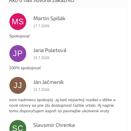
Martin Spišák
MS
Hodnotenie obchodu je 5 z 5 hviezdičiek.
17.7.2026
Spokojnosť
Jana Poletová
JP
Hodnotenie obchodu je 5 z 5 hviezdičiek.
15.7.2026
100% spokojnosť
Ján Jačmeník
JJ
Hodnotenie obchodu je 5 z 5 hviezdičiek.
15.7.2026
som nadmieru spokojný ,aj keď nepartný rozdiel v dlžke a
nové otvory sa pre zlú dostupnosť ťažšie vrtalo. Aj naprie
tomu doporučujem aspoň sú pevnejšie ukotvené vruty
Slavomir Chrenka
SC