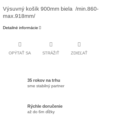
Výsuvný košík 900mm biela /min.860-
max.918mm/
Detailné informácie
OPÝTAŤ SA
STRÁŽIŤ
ZDIEĽAŤ
35 rokov na trhu
sme stabilný partner
Rýchle doručenie
až do 6m dĺžky