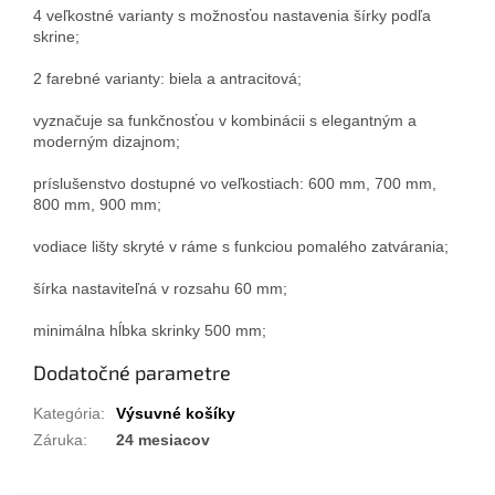
4 veľkostné varianty s možnosťou nastavenia šírky podľa
skrine;
2 farebné varianty: biela a antracitová;
vyznačuje sa funkčnosťou v kombinácii s elegantným a
moderným dizajnom;
príslušenstvo dostupné vo veľkostiach: 600 mm, 700 mm,
800 mm, 900 mm;
vodiace lišty skryté v ráme s funkciou pomalého zatvárania;
šírka nastaviteľná v rozsahu 60 mm;
minimálna hĺbka skrinky 500 mm;
Dodatočné parametre
Kategória
:
Výsuvné košíky
Záruka
:
24 mesiacov