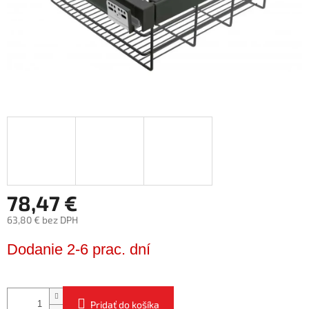
78,47 €
63,80 € bez DPH
Jednotková
Dodanie 2-6 prac. dní
cena:
Pridať do košíka