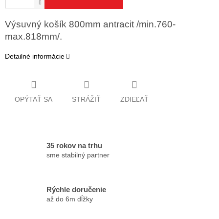
Výsuvný košík 800mm antracit /min.760-
max.818mm/.
Detailné informácie
OPÝTAŤ SA
STRÁŽIŤ
ZDIEĽAŤ
35 rokov na trhu
sme stabilný partner
Rýchle doručenie
až do 6m dĺžky