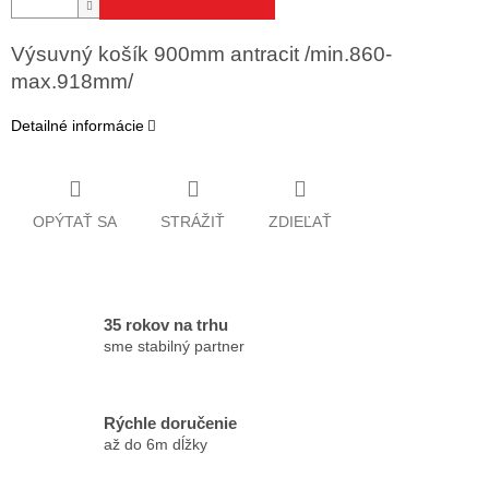
Výsuvný košík 900mm antracit /min.860-
max.918mm/
Detailné informácie
OPÝTAŤ SA
STRÁŽIŤ
ZDIEĽAŤ
35 rokov na trhu
sme stabilný partner
Rýchle doručenie
až do 6m dĺžky