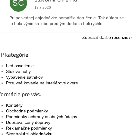
SC
Hodnotenie obchodu je 5 z 5 hviezdičiek.
13.7.2026
Pri poslednej objednávke pomalšie doručenie. Tak dúfam ze
to bola výnimka lebo predtým dodania boli rychle
Zobraziť ďalšie recenzie
P kategórie:
Led osvetlenie
Stolové nohy
Vybavenie šatníkov
Posuvné kovanie na interiérové dvere
formácie pre vás:
Kontakty
Obchodné podmienky
Podmienky ochrany osobných údajov
Doprava, ceny dopravy
Reklamačné podmienky
Skontroluj si objednávku