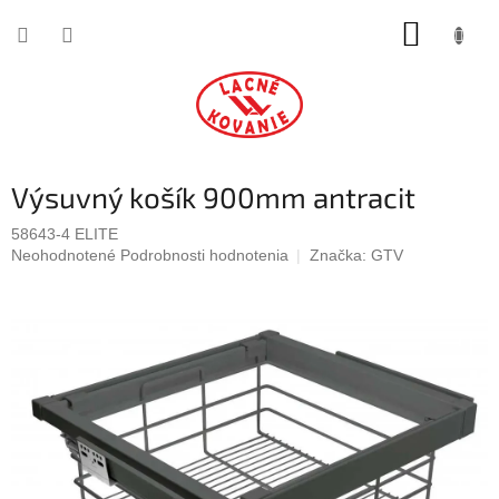
Prejsť
NÁKUP
na
obsah
KOŠÍK
Výsuvný košík 900mm antracit
58643-4 ELITE
Priemerné
Neohodnotené
Podrobnosti hodnotenia
Značka:
GTV
hodnotenie
produktu
je
0,0
z
5
hviezdičiek.