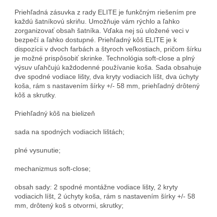
Priehľadná zásuvka z rady ELITE je funkčným riešením pre
každú šatníkovú skriňu. Umožňuje vám rýchlo a ľahko
zorganizovať obsah šatníka. Vďaka nej sú uložené veci v
bezpečí a ľahko dostupné. Priehľadný kôš ELITE je k
dispozícii v dvoch farbách a štyroch veľkostiach, pričom šírku
je možné prispôsobiť skrinke. Technológia soft-close a plný
výsuv uľahčujú každodenné používanie koša. Sada obsahuje
dve spodné vodiace lišty, dva kryty vodiacich líšt, dva úchyty
koša, rám s nastavením šírky +/- 58 mm, priehľadný drôtený
kôš a skrutky.
Priehľadný kôš na bielizeň
sada na spodných vodiacich lištách;
plné vysunutie;
mechanizmus soft-close;
obsah sady: 2 spodné montážne vodiace lišty, 2 kryty
vodiacich líšt, 2 úchyty koša, rám s nastavením šírky +/- 58
mm, drôtený koš s otvormi, skrutky;