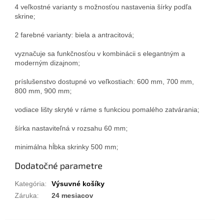
4 veľkostné varianty s možnosťou nastavenia šírky podľa
skrine;
2 farebné varianty: biela a antracitová;
vyznačuje sa funkčnosťou v kombinácii s elegantným a
moderným dizajnom;
príslušenstvo dostupné vo veľkostiach: 600 mm, 700 mm,
800 mm, 900 mm;
vodiace lišty skryté v ráme s funkciou pomalého zatvárania;
šírka nastaviteľná v rozsahu 60 mm;
minimálna hĺbka skrinky 500 mm;
Dodatočné parametre
Kategória
:
Výsuvné košíky
Záruka
:
24 mesiacov