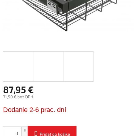
87,95 €
71,50 € bez DPH
Jednotková
Dodanie 2-6 prac. dní
cena:
Pridať do košíka