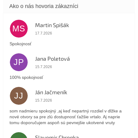
Martin Spišák
MS
Hodnotenie obchodu je 5 z 5 hviezdičiek.
17.7.2026
Spokojnosť
Jana Poletová
JP
Hodnotenie obchodu je 5 z 5 hviezdičiek.
15.7.2026
100% spokojnosť
Ján Jačmeník
JJ
Hodnotenie obchodu je 5 z 5 hviezdičiek.
15.7.2026
som nadmieru spokojný ,aj keď nepartný rozdiel v dlžke a
nové otvory sa pre zlú dostupnosť ťažšie vrtalo. Aj naprie
tomu doporučujem aspoň sú pevnejšie ukotvené vruty
Slavomir Chrenka