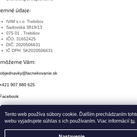
remné údaje:
IVIM s.r.o. Trebišov
Sadovská 3819/13
075 01 , Trebišov
IČO: 31652425
DIČ: 2020506631
IČ DPH: SK2020506631
omôžeme Vám:
objednavky@lacnekovanie.sk
+421 907 880 625
Facebook
Instagram
Tento web používa súbory cookie. Ďalším prechádzaním toht
webu vyjadrujete súhlas s ich používaním. Viac informácií
tu
.
Nastavenie